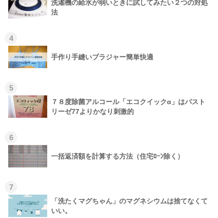
洗濯機の給水が弱いときに試してみたい２つの対処
法
4
手作り手縫いブラジャー簡単快適
5
７８度除菌アルコール「エコクイックα」はパスト
リーゼ77よりかなり刺激的
6
一括返済額を計算する方法（住宅ﾛｰﾝ除く）
7
「洗たくマグちゃん」のマグネシウムは捨てなくて
いい。