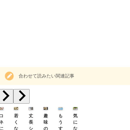
合わせて読みたい関連記事
コ
若
丈
趣
も
気
ネ
く
長
味
う
に
に
な
シ
の
す
な