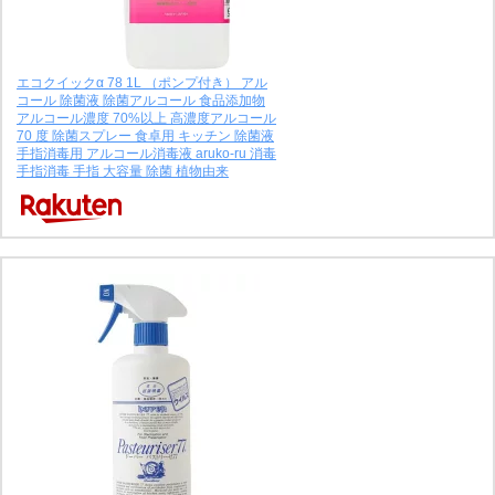
エコクイックα 78 1L （ポンプ付き） アル
コール 除菌液 除菌アルコール 食品添加物
アルコール濃度 70%以上 高濃度アルコール
70 度 除菌スプレー 食卓用 キッチン 除菌液
手指消毒用 アルコール消毒液 aruko-ru 消毒
手指消毒 手指 大容量 除菌 植物由来