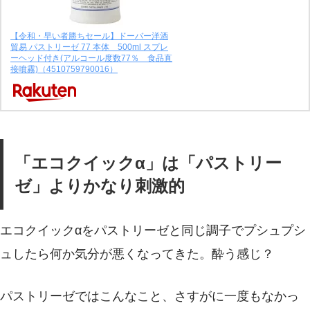
【令和・早い者勝ちセール】ドーバー洋酒
貿易 パストリーゼ 77 本体 500ml スプレ
ーヘッド付き(アルコール度数77％ 食品直
接噴霧)（4510759790016）
「エコクイックα」は「パストリー
ゼ」よりかなり刺激的
エコクイックαをパストリーゼと同じ調子でプシュプシ
ュしたら何か気分が悪くなってきた。酔う感じ？
パストリーゼではこんなこと、さすがに一度もなかっ