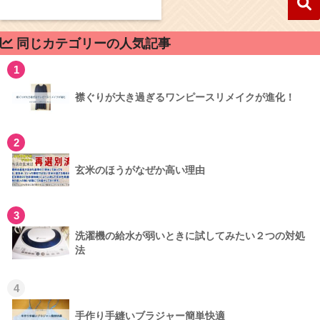
同じカテゴリーの人気記事
1
襟ぐりが大き過ぎるワンピースリメイクが進化！
2
玄米のほうがなぜか高い理由
3
洗濯機の給水が弱いときに試してみたい２つの対処
法
4
手作り手縫いブラジャー簡単快適