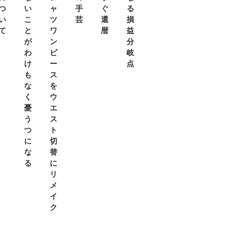
つ
い
ャ
手
ぐ
る
い
こ
ツ
芸
還
損
て
と
ワ
暦
益
が
ン
分
わ
ピ
岐
け
ー
点
も
ス
な
を
く
ウ
憂
エ
う
ス
つ
ト
に
切
な
替
る
に
リ
メ
イ
ク