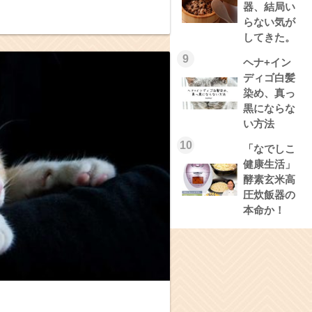
器、結局い
らない気が
してきた。
9
ヘナ+イン
ディゴ白髪
染め、真っ
黒にならな
い方法
10
「なでしこ
健康生活」
酵素玄米高
圧炊飯器の
本命か！