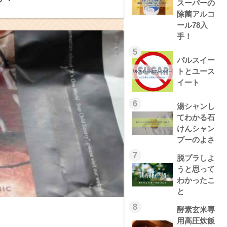
スーパーの
除菌アルコ
ール78入
手！
5
パルスイー
トとユース
イート
6
湯シャンし
てわかる石
けんシャン
プーのよさ
7
脱プラしよ
うと思って
わかったこ
と
8
酵素玄米専
用高圧炊飯