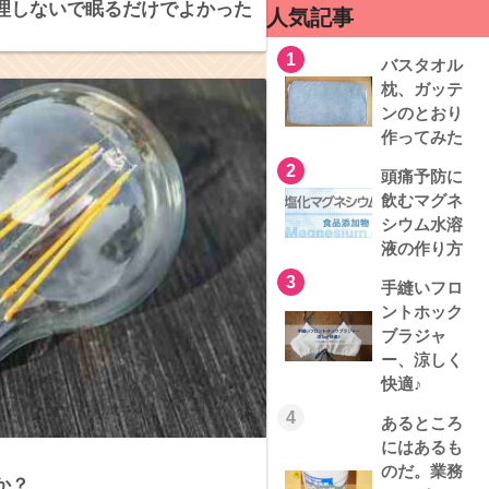
理しないで眠るだけでよかった
人気記事
1
バスタオル
枕、ガッテ
ンのとおり
作ってみた
2
頭痛予防に
飲むマグネ
シウム水溶
液の作り方
3
手縫いフロ
ントホック
ブラジャ
ー、涼しく
快適♪
4
あるところ
にはあるも
のだ。業務
か？