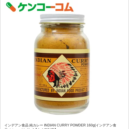
インデアン食品 純カレー INDIAN CURRY POWDER 160g[インデアン食