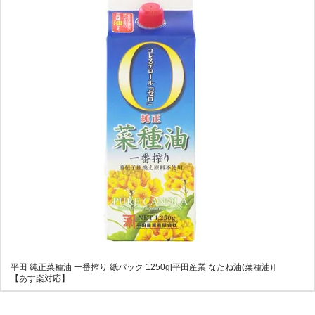
平田 純正菜種油 一番搾り 紙パック 1250g[平田産業 なたね油(菜種油)]
【あす楽対応】