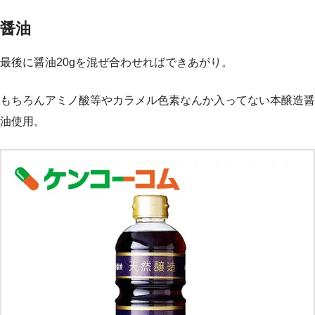
醤油
最後に醤油20gを混ぜ合わせればできあがり。
もちろんアミノ酸等やカラメル色素なんか入ってない本醸造醤
油使用。