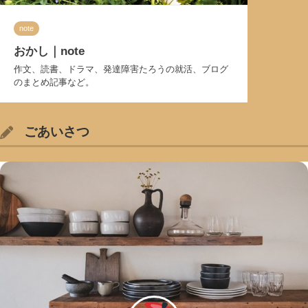
note
おかし｜note
作文、読書、ドラマ、発達障害たろうの就活、ブログ
のまとめ記事など。
ごあいさつ