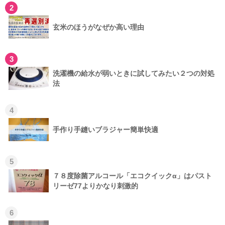
2
玄米のほうがなぜか高い理由
3
洗濯機の給水が弱いときに試してみたい２つの対処
法
4
手作り手縫いブラジャー簡単快適
5
７８度除菌アルコール「エコクイックα」はパスト
リーゼ77よりかなり刺激的
6