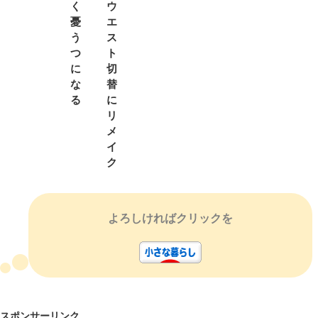
く
ウ
憂
エ
う
ス
つ
ト
に
切
な
替
る
に
リ
メ
イ
ク
よろしければクリックを
スポンサーリンク