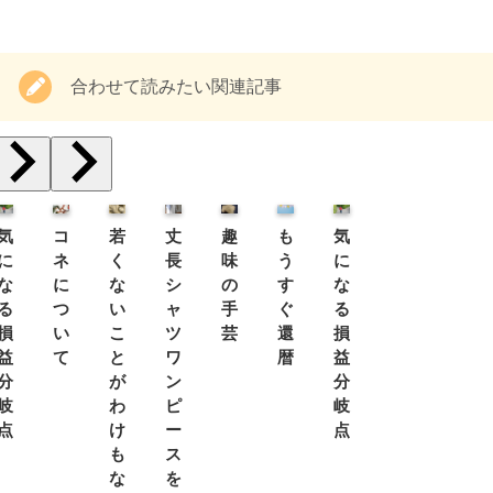
合わせて読みたい関連記事
気
コ
若
丈
趣
も
気
に
ネ
く
長
味
う
に
な
に
な
シ
の
す
な
る
つ
い
ャ
手
ぐ
る
損
い
こ
ツ
芸
還
損
益
て
と
ワ
暦
益
分
が
ン
分
岐
わ
ピ
岐
点
け
ー
点
も
ス
な
を