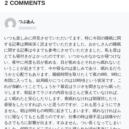
2
COMMENTS
つぶあん
2020/09/15
いつも楽しみに拝見させていただいてます。特に今回の睡眠に関
する記事は興味深く読ませていただきました。おかしさんの睡眠
に関する記事は今までも参考にさせていただきました。私も昔は
とても寝付きがよかったのですが、いつからかなかなか寝つけな
い、夜中に何度も目が覚める、目が覚めるとそれから眠れないと
いうことが起きてきて、今や寝るのは楽しみであり、眠れるだろ
うかと心配でもあります。睡眠時間を取りたくて夜の8時、9時に
布団に入っても、結局眠りにつくのは10時頃という状況です。こ
れが加齢いうことでしょうか？最近はラジオを聞きながら眠った
りします。朝起きてラジオの内容をほとんど覚えていなければ、
よく眠れたと安心したりします。夜眠れなければ朝寝坊したり、
昼寝をしたりすればいいと思うのですが、これも思うようにでき
ません。朝は何時もの時間に起きてしまいます。眠れなければム
リに寝なくてもとも思うのですが、仕事の時は寝不足は頭痛やだ
るさでもろに影響が出ます。すみません。つい長くなってしまい
ました。何時でもどこでもいくらでも寝られた頃が本当によかっ