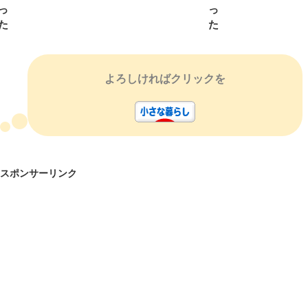
っ
っ
た
た
よろしければクリックを
スポンサーリンク