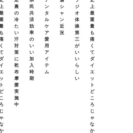
上
裏
民
ン
シ
ジ
上
最
の
共
タ
ャ
オ
最
重
冷
済
ル
ン
体
重
量
た
効
ケ
近
操
量
も
い
率
ア
況
第
も
痛
汗
の
愛
三
痛
く
対
い
用
が
く
て
策
い
ア
い
て
ダ
に
加
イ
い
ダ
イ
乾
入
テ
ら
イ
エ
布
時
ム
し
エ
ッ
摩
期
い
ッ
ト
擦
ト
ど
実
ど
こ
施
こ
ろ
中
ろ
じ
じ
ゃ
ゃ
な
な
か
か