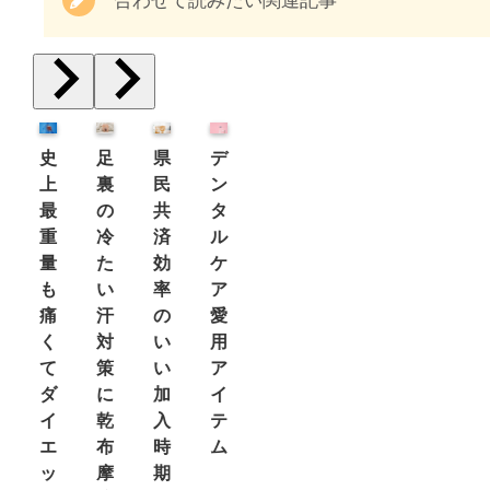
合わせて読みたい関連記事
史
足
県
デ
上
裏
民
ン
最
の
共
タ
重
冷
済
ル
量
た
効
ケ
も
い
率
ア
痛
汗
の
愛
く
対
い
用
て
策
い
ア
ダ
に
加
イ
イ
乾
入
テ
エ
布
時
ム
ッ
摩
期