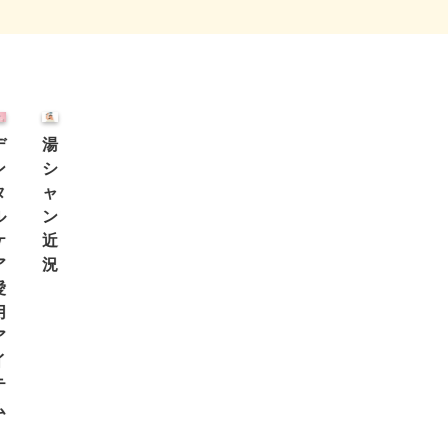
デ
湯
ン
シ
タ
ャ
ル
ン
ケ
近
ア
況
愛
用
ア
イ
テ
ム