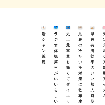
湯
ラ
史
足
県
シ
ジ
上
裏
民
ャ
オ
最
の
共
ン
体
重
冷
済
近
操
量
た
効
況
第
も
い
率
三
痛
汗
の
が
く
対
い
い
て
策
い
い
ダ
に
加
ら
イ
乾
入
し
エ
布
時
い
ッ
摩
期