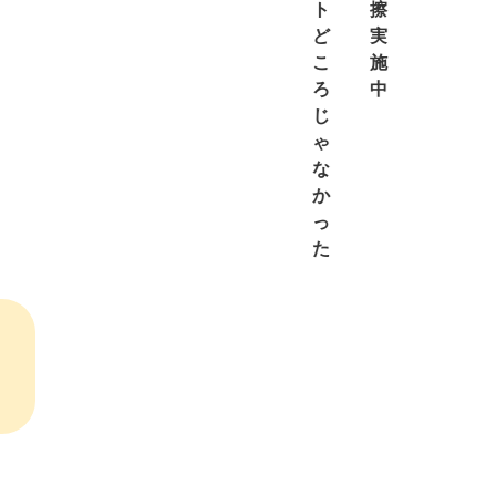
ト
擦
ど
実
こ
施
ろ
中
じ
ゃ
な
か
っ
た