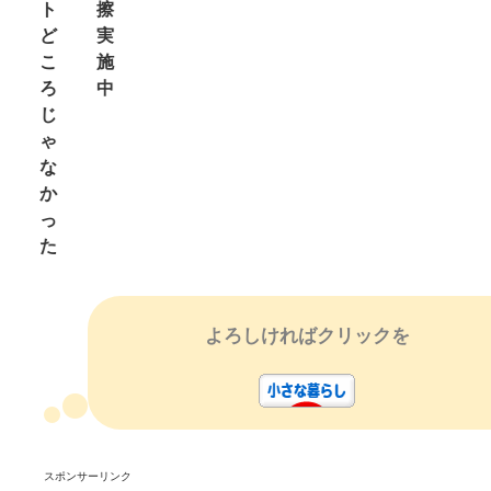
ト
擦
ど
実
こ
施
ろ
中
じ
ゃ
な
か
っ
た
よろしければクリックを
スポンサーリンク