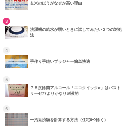
玄米のほうがなぜか高い理由
3
洗濯機の給水が弱いときに試してみたい２つの対処
法
4
手作り手縫いブラジャー簡単快適
5
７８度除菌アルコール「エコクイックα」はパスト
リーゼ77よりかなり刺激的
6
一括返済額を計算する方法（住宅ﾛｰﾝ除く）