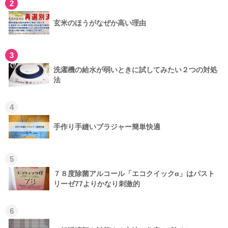
2
玄米のほうがなぜか高い理由
3
洗濯機の給水が弱いときに試してみたい２つの対処
法
4
手作り手縫いブラジャー簡単快適
5
７８度除菌アルコール「エコクイックα」はパスト
リーゼ77よりかなり刺激的
6