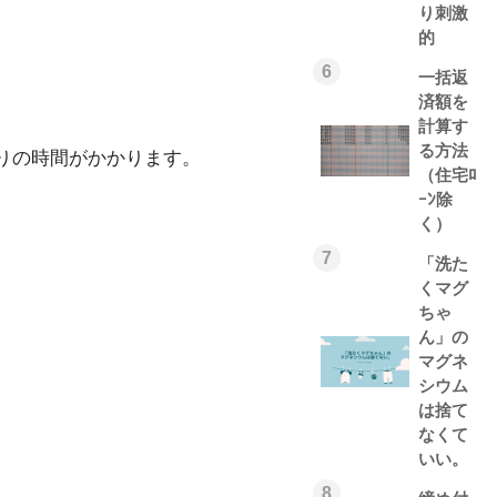
り刺激
的
6
一括返
済額を
計算す
る方法
りの時間がかかります。
（住宅ﾛ
ｰﾝ除
く）
7
「洗た
くマグ
ちゃ
ん」の
マグネ
シウム
は捨て
なくて
いい。
8