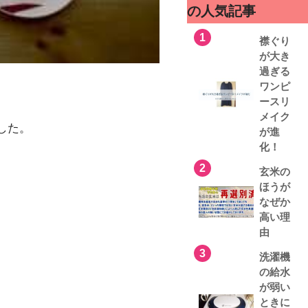
の人気記事
1
襟ぐり
が大き
過ぎる
ワンピ
ースリ
メイク
した。
が進
化！
2
玄米の
ほうが
なぜか
高い理
由
3
洗濯機
の給水
が弱い
ときに