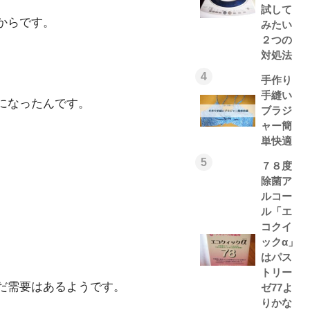
試して
からです。
みたい
２つの
対処法
4
手作り
手縫い
になったんです。
ブラジ
ャー簡
単快適
5
７８度
除菌ア
ルコー
ル「エ
コクイ
ックα」
はパス
トリー
だ需要はあるようです。
ゼ77よ
りかな