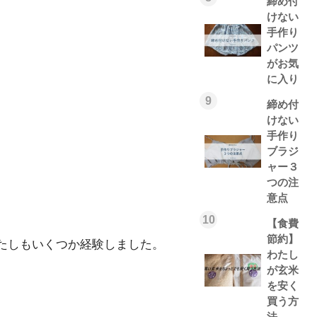
締め付
けない
手作り
パンツ
がお気
に入り
9
締め付
けない
手作り
ブラジ
ャー３
つの注
意点
10
【食費
節約】
たしもいくつか経験しました。
わたし
が玄米
を安く
買う方