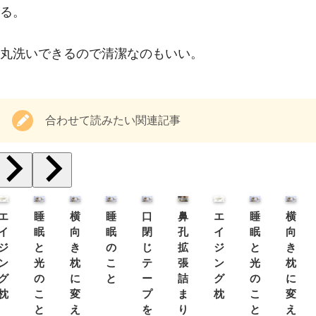
る。
丸洗いできるので清潔なのもいい。
合わせて読みたい関連記事
エ
睡
横
睡
口
鼻
エ
睡
横
イ
眠
向
眠
閉
孔
イ
眠
向
ジ
と
き
の
じ
拡
ジ
と
き
ン
光
枕
こ
テ
張
ン
光
枕
グ
の
に
と
ー
詰
グ
の
に
枕
こ
変
プ
ま
枕
こ
変
と
え
を
り
と
え