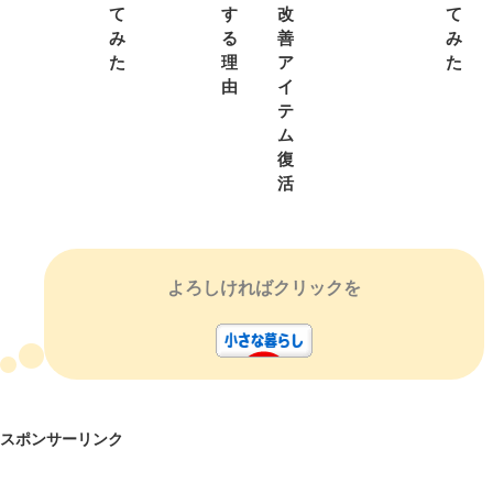
て
す
改
て
み
る
善
み
た
理
ア
た
由
イ
テ
ム
復
活
よろしければクリックを
スポンサーリンク