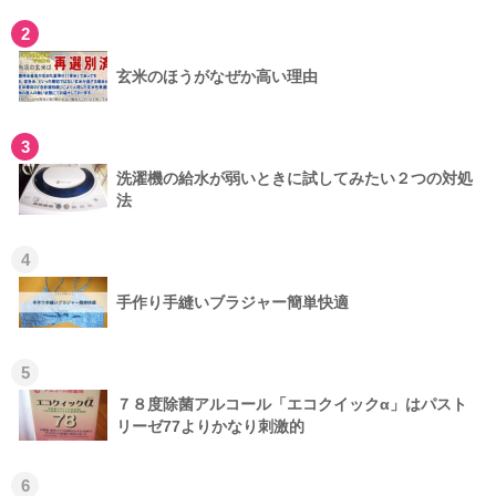
2
玄米のほうがなぜか高い理由
3
洗濯機の給水が弱いときに試してみたい２つの対処
法
4
手作り手縫いブラジャー簡単快適
5
７８度除菌アルコール「エコクイックα」はパスト
リーゼ77よりかなり刺激的
6