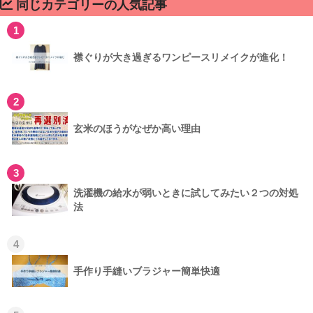
同じカテゴリーの人気記事
1
襟ぐりが大き過ぎるワンピースリメイクが進化！
2
玄米のほうがなぜか高い理由
3
洗濯機の給水が弱いときに試してみたい２つの対処
法
4
手作り手縫いブラジャー簡単快適