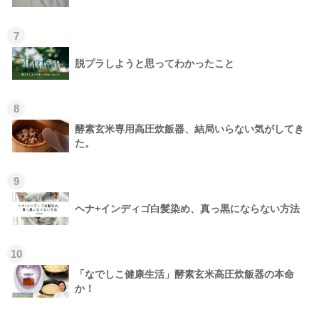
7
脱プラしようと思ってわかったこと
8
酵素玄米専用高圧炊飯器、結局いらない気がしてき
た。
9
ヘナ+インディゴ白髪染め、真っ黒にならない方法
10
「なでしこ健康生活」酵素玄米高圧炊飯器の本命
か！