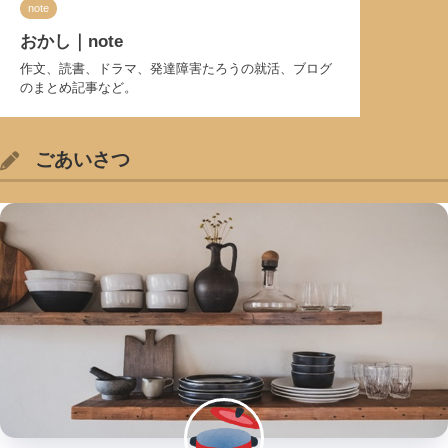
note
おかし｜note
作文、読書、ドラマ、発達障害たろうの就活、ブログ
のまとめ記事など。
ごあいさつ