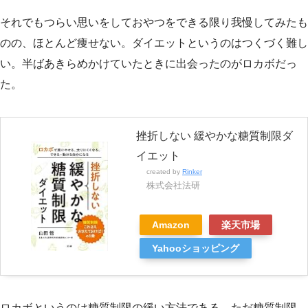
それでもつらい思いをしておやつをできる限り我慢してみたも
のの、ほとんど痩せない。ダイエットというのはつくづく難し
い。半ばあきらめかけていたときに出会ったのがロカボだっ
た。
挫折しない 緩やかな糖質制限ダ
イエット
created by
Rinker
株式会社法研
Amazon
楽天市場
Yahooショッピング
ロカボというのは糖質制限の緩い方法である。ただ糖質制限