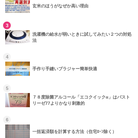
玄米のほうがなぜか高い理由
3
洗濯機の給水が弱いときに試してみたい２つの対処
法
4
手作り手縫いブラジャー簡単快適
5
７８度除菌アルコール「エコクイックα」はパスト
リーゼ77よりかなり刺激的
6
一括返済額を計算する方法（住宅ﾛｰﾝ除く）