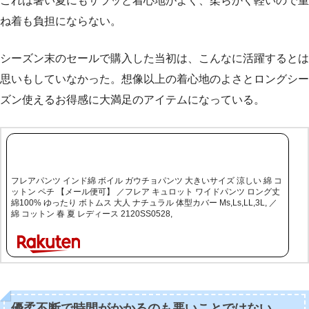
これは暑い夏にもサラッと着心地がよく、柔らかく軽いので重
ね着も負担にならない。
シーズン末のセールで購入した当初は、こんなに活躍するとは
思いもしていなかった。想像以上の着心地のよさとロングシー
ズン使えるお得感に大満足のアイテムになっている。
フレアパンツ インド綿 ボイル ガウチョパンツ 大きいサイズ 涼しい 綿 コ
ットン ペチ 【メール便可】 ／フレア キュロット ワイドパンツ ロング丈
綿100% ゆったり ボトムス 大人 ナチュラル 体型カバー Ms,Ls,LL,3L, ／
綿 コットン 春 夏 レディース 2120SS0528,
優柔不断で時間がかかるのも悪いことではない