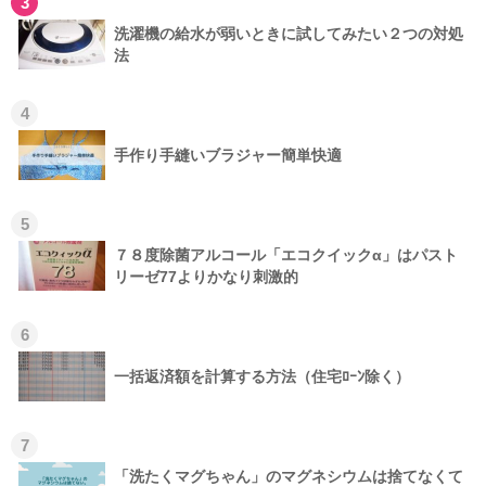
3
洗濯機の給水が弱いときに試してみたい２つの対処
法
4
手作り手縫いブラジャー簡単快適
5
７８度除菌アルコール「エコクイックα」はパスト
リーゼ77よりかなり刺激的
6
一括返済額を計算する方法（住宅ﾛｰﾝ除く）
7
「洗たくマグちゃん」のマグネシウムは捨てなくて