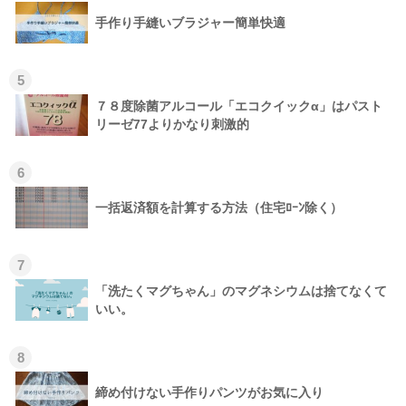
手作り手縫いブラジャー簡単快適
5
７８度除菌アルコール「エコクイックα」はパスト
リーゼ77よりかなり刺激的
6
一括返済額を計算する方法（住宅ﾛｰﾝ除く）
7
「洗たくマグちゃん」のマグネシウムは捨てなくて
いい。
8
締め付けない手作りパンツがお気に入り