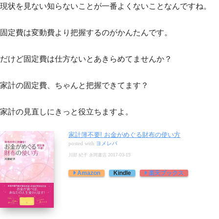
現状を見ない知らないことが一番よくないことなんですね。
固定費は変動費より把握するのがかんたんです。
だけど固定費は仕方ないとあきらめてませんか？
家計の固定費、ちゃんと把握できてます？
家計の見直しにきっと役立ちますよ。
家計簿不要! お金がめぐる財布の使い方
posted with
ヨメレバ
川部 紀子 永岡書店 2017-03-15
Kindle
Amazon
楽天ブックス