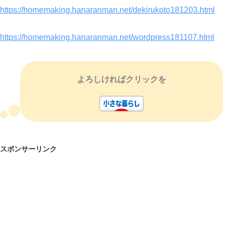
https://homemaking.hanaranman.net/dekirukoto181203.html
https://homemaking.hanaranman.net/wordpress181107.html
よろしければクリックを
スポンサーリンク