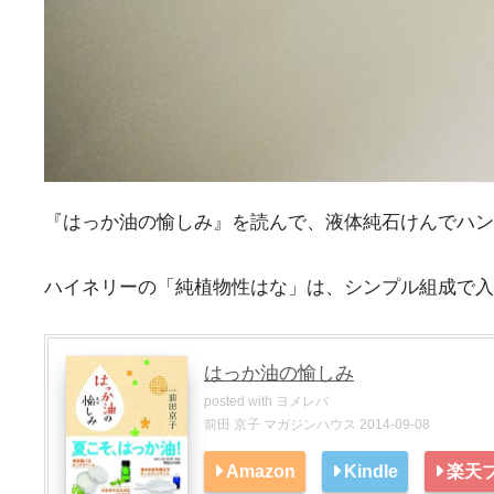
『はっか油の愉しみ』を読んで、液体純石けんでハン
ハイネリーの「純植物性はな」は、シンプル組成で入
はっか油の愉しみ
posted with
ヨメレバ
前田 京子 マガジンハウス 2014-09-08
Amazon
Kindle
楽天