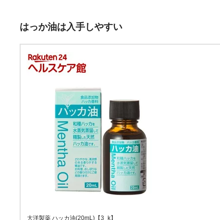
はっか油は入手しやすい
大洋製薬 ハッカ油(20mL)【3_k】