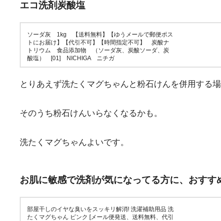
エコ洗剤炭酸塩
ソーダ灰 1kg 【送料無料】【ゆうメールで郵便ポス
トにお届け】【代引不可】【時間指定不可】 炭酸ナ
トリウム 食品添加物 （ソーダ灰、炭酸ソーダ、炭
酸塩） [01] NICHIGA ニチガ
とりあえず洗たくマグちゃんと粉石けんを併用する場
そのうち粉石けんいらなくなるかも。
洗たくマグちゃんよいです。
お肌に敏感で洗剤が気になってる方に、おすす
部屋干しのイヤな臭いをスッキリ解消! 洗濯補助用品 洗
たくマグちゃん ピンク [メール便発送、送料無料、代引