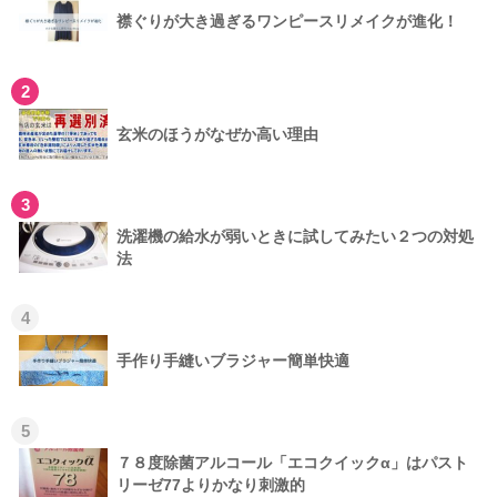
襟ぐりが大き過ぎるワンピースリメイクが進化！
2
玄米のほうがなぜか高い理由
3
洗濯機の給水が弱いときに試してみたい２つの対処
法
4
手作り手縫いブラジャー簡単快適
5
７８度除菌アルコール「エコクイックα」はパスト
リーゼ77よりかなり刺激的