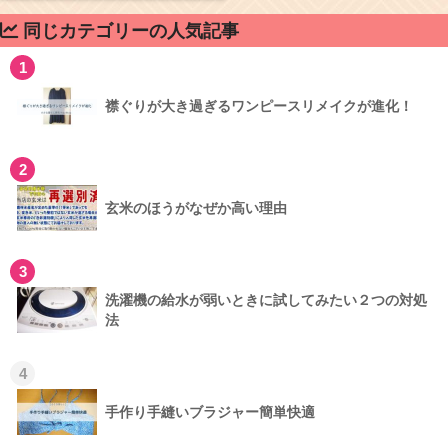
同じカテゴリーの人気記事
1
襟ぐりが大き過ぎるワンピースリメイクが進化！
2
玄米のほうがなぜか高い理由
3
洗濯機の給水が弱いときに試してみたい２つの対処
法
4
手作り手縫いブラジャー簡単快適