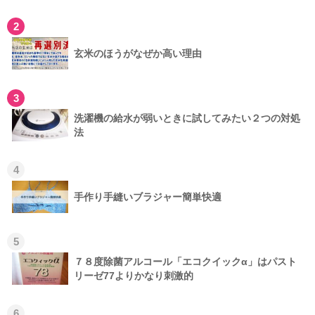
2
玄米のほうがなぜか高い理由
3
洗濯機の給水が弱いときに試してみたい２つの対処
法
4
手作り手縫いブラジャー簡単快適
5
７８度除菌アルコール「エコクイックα」はパスト
リーゼ77よりかなり刺激的
6