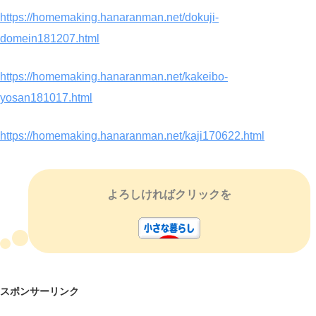
https://homemaking.hanaranman.net/dokuji-
domein181207.html
https://homemaking.hanaranman.net/kakeibo-
yosan181017.html
https://homemaking.hanaranman.net/kaji170622.html
よろしければクリックを
スポンサーリンク