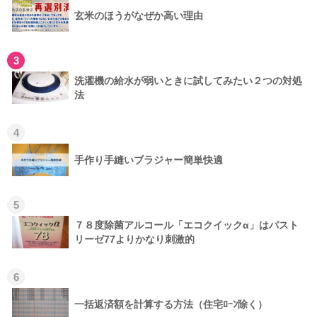
玄米のほうがなぜか高い理由
3
洗濯機の給水が弱いときに試してみたい２つの対処
法
4
手作り手縫いブラジャー簡単快適
5
７８度除菌アルコール「エコクイックα」はパスト
リーゼ77よりかなり刺激的
6
一括返済額を計算する方法（住宅ﾛｰﾝ除く）