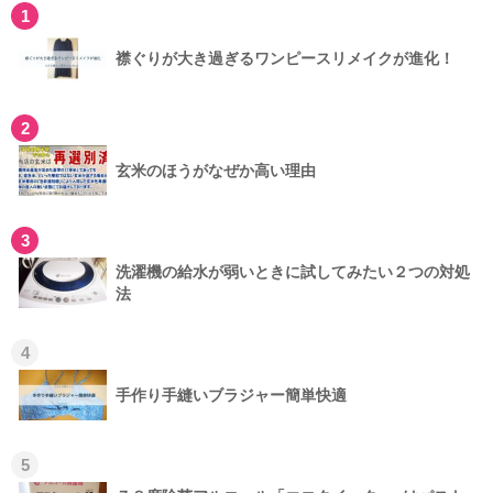
1
襟ぐりが大き過ぎるワンピースリメイクが進化！
2
玄米のほうがなぜか高い理由
3
洗濯機の給水が弱いときに試してみたい２つの対処
法
4
手作り手縫いブラジャー簡単快適
5