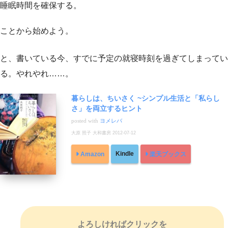
睡眠時間を確保する。
ことから始めよう。
と、書いている今、すでに予定の就寝時刻を過ぎてしまってい
る。やれやれ……。
暮らしは、ちいさく ~シンプル生活と「私らし
さ」を両立するヒント
posted with
ヨメレバ
大原 照子 大和書房 2012-07-12
Kindle
Amazon
楽天ブックス
よろしければクリックを