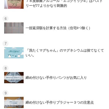
７８度除菌アルコール「エコクイックα」はパスト
リーゼ77よりかなり刺激的
6
一括返済額を計算する方法（住宅ﾛｰﾝ除く）
7
「洗たくマグちゃん」のマグネシウムは捨てなくて
いい。
8
締め付けない手作りパンツがお気に入り
9
締め付けない手作りブラジャー３つの注意点