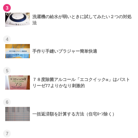
3
洗濯機の給水が弱いときに試してみたい２つの対処
法
4
手作り手縫いブラジャー簡単快適
5
７８度除菌アルコール「エコクイックα」はパスト
リーゼ77よりかなり刺激的
6
一括返済額を計算する方法（住宅ﾛｰﾝ除く）
7