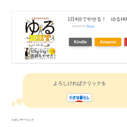
1日4分でやせる！ ゆるHII
created by
Rinker
Kindle
Amazon
よろしければクリックを
スポンサーリンク