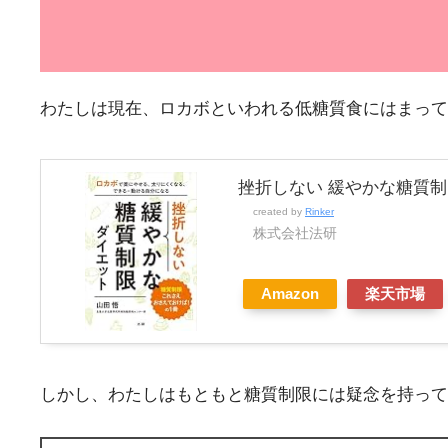
わたしは現在、ロカボといわれる低糖質食にはまって
挫折しない 緩やかな糖質
created by
Rinker
株式会社法研
Amazon
楽天市場
しかし、わたしはもともと糖質制限には疑念を持って