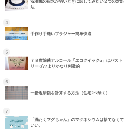
洗濯機の給水が弱いときに試してみたい２つの対処
法
4
手作り手縫いブラジャー簡単快適
5
７８度除菌アルコール「エコクイックα」はパスト
リーゼ77よりかなり刺激的
6
一括返済額を計算する方法（住宅ﾛｰﾝ除く）
7
「洗たくマグちゃん」のマグネシウムは捨てなくて
いい。