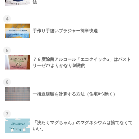
法
4
手作り手縫いブラジャー簡単快適
5
７８度除菌アルコール「エコクイックα」はパスト
リーゼ77よりかなり刺激的
6
一括返済額を計算する方法（住宅ﾛｰﾝ除く）
7
「洗たくマグちゃん」のマグネシウムは捨てなくて
いい。