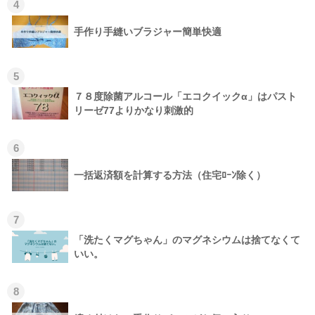
4
手作り手縫いブラジャー簡単快適
5
７８度除菌アルコール「エコクイックα」はパスト
リーゼ77よりかなり刺激的
6
一括返済額を計算する方法（住宅ﾛｰﾝ除く）
7
「洗たくマグちゃん」のマグネシウムは捨てなくて
いい。
8