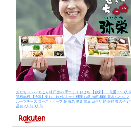
おせち 2022 / ちこり村 田舎の 手づくり おせち 【弥栄】 二段重 2〜3人
送料無料 【冷凍】栗おこわ 付/ おせち料理 お節 御節 和風 栗きんとん フ
ルーツチーズ ローストビーフ 鰆 海老 湯葉 黒豆 田作り 蛸 銀鮭 数の子 24
品目 2人前 3人前