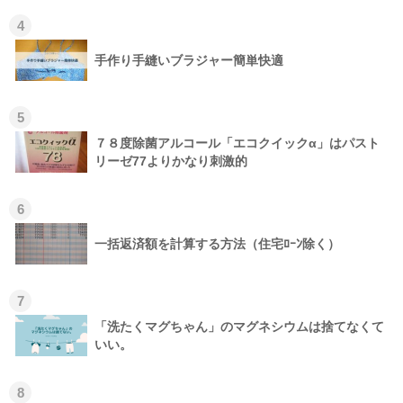
4
手作り手縫いブラジャー簡単快適
5
７８度除菌アルコール「エコクイックα」はパスト
リーゼ77よりかなり刺激的
6
一括返済額を計算する方法（住宅ﾛｰﾝ除く）
7
「洗たくマグちゃん」のマグネシウムは捨てなくて
いい。
8