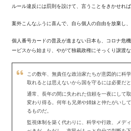
ルール違反には罰則を設けて、言うことをきかせれば
案外こんなふうに喜んで、自ら個人の自由を放棄し、
個人番号カードの普及が進まない日本も、コロナ危機
ービスから始まり、やがて独裁政権にそっくり譲渡な
この数年、無責任な政治家たちが意図的に科
取れるとは思えないから国を守るには必要だ
通常、長年の間に失われた信頼を一夜にして
変わり得る。何年も兄弟や姉妹と仲たがいし
るものだ。
監視体制を築く代わりに、科学や行政、メデ
べきだ。ただし、市民がもっと自分で判断を