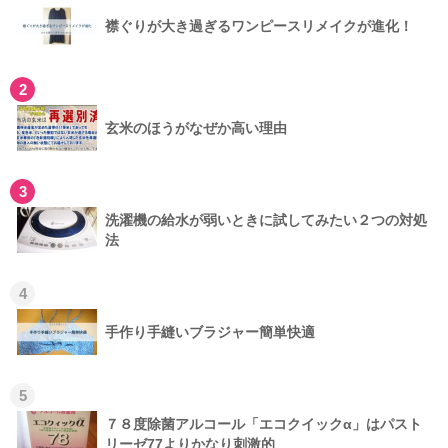
襟ぐりが大き過ぎるワンピースリメイクが進化！
2
玄米のほうがなぜか高い理由
3
洗濯機の給水が弱いときに試してみたい２つの対処
法
4
手作り手縫いブラジャー簡単快適
5
７８度除菌アルコール「エコクイックα」はパスト
リーゼ77よりかなり刺激的