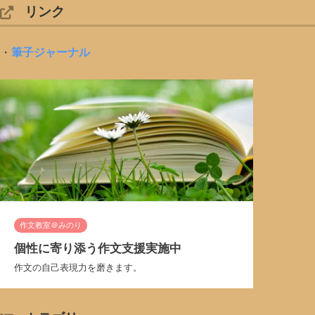
リンク
・
筆子ジャーナル
作文教室＠みのり
個性に寄り添う作文支援実施中
作文の自己表現力を磨きます。