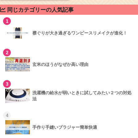
同じカテゴリーの人気記事
1
襟ぐりが大き過ぎるワンピースリメイクが進化！
2
玄米のほうがなぜか高い理由
3
洗濯機の給水が弱いときに試してみたい２つの対処
法
4
手作り手縫いブラジャー簡単快適