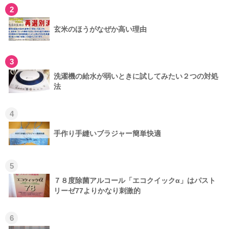
2
玄米のほうがなぜか高い理由
3
洗濯機の給水が弱いときに試してみたい２つの対処
法
4
手作り手縫いブラジャー簡単快適
5
７８度除菌アルコール「エコクイックα」はパスト
リーゼ77よりかなり刺激的
6