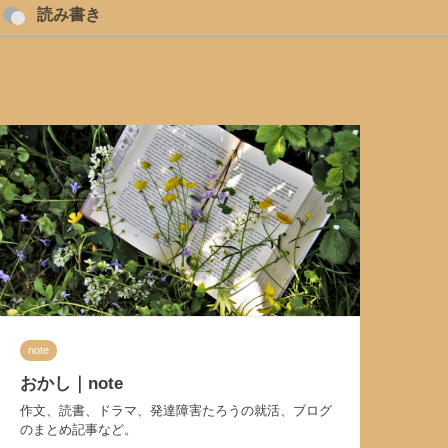
読み書き
note
おかし｜note
作文、読書、ドラマ、発達障害たろうの就活、ブログ
のまとめ記事など。