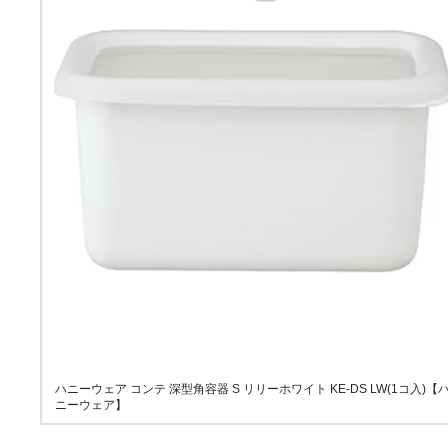
ハニーウェア コンテ 深型角容器 S リリーホワイト KE-DS LW(1コ入)【
ニーウェア】