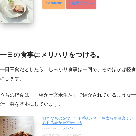
Amazon
楽天ブックス
一日の食事にメリハリをつける。
一日三食だとしたら、しっかり食事は一回で、そのほかは軽食
にします。
うちの軽食は、「寝かせ玄米生活」で紹介されているような一
汁一菜を基本にしています。
好きなものを食っても呑んでも一生太らず健康でい
られる寝かせ玄米生活
posted with
ヨメレバ
荻野 芳隆 マイナビ 2013-06-27