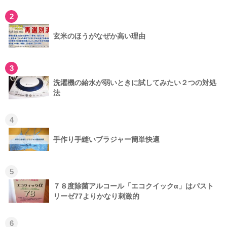
2
玄米のほうがなぜか高い理由
3
洗濯機の給水が弱いときに試してみたい２つの対処
法
4
手作り手縫いブラジャー簡単快適
5
７８度除菌アルコール「エコクイックα」はパスト
リーゼ77よりかなり刺激的
6