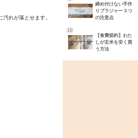
締め付けない手作
りブラジャー３つ
に汚れが落とせます。
の注意点
10
【食費節約】わた
しが玄米を安く買
う方法