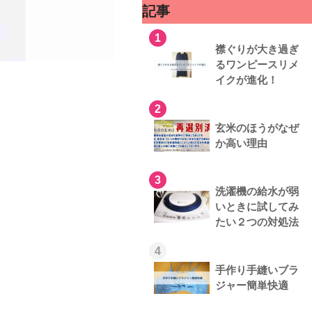
記事
1
襟ぐりが大き過ぎ
るワンピースリメ
イクが進化！
2
玄米のほうがなぜ
か高い理由
3
洗濯機の給水が弱
いときに試してみ
たい２つの対処法
4
手作り手縫いブラ
ジャー簡単快適