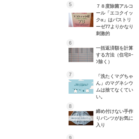
5
７８度除菌アルコ
ール「エコクイッ
クα」はパストリ
ーゼ77よりかなり
刺激的
6
一括返済額を計算
する方法（住宅ﾛｰ
ﾝ除く）
7
「洗たくマグちゃ
ん」のマグネシウ
ムは捨てなくてい
い。
8
締め付けない手作
りパンツがお気に
入り
9