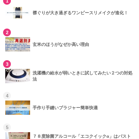
1
襟ぐりが大き過ぎるワンピースリメイクが進化！
2
玄米のほうがなぜか高い理由
3
洗濯機の給水が弱いときに試してみたい２つの対処
法
4
手作り手縫いブラジャー簡単快適
5
７８度除菌アルコール「エコクイックα」はパスト