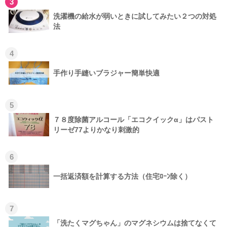
3
洗濯機の給水が弱いときに試してみたい２つの対処
法
4
手作り手縫いブラジャー簡単快適
5
７８度除菌アルコール「エコクイックα」はパスト
リーゼ77よりかなり刺激的
6
一括返済額を計算する方法（住宅ﾛｰﾝ除く）
7
「洗たくマグちゃん」のマグネシウムは捨てなくて