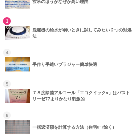
玄米のほうがなぜか高い理由
3
洗濯機の給水が弱いときに試してみたい２つの対処
法
4
手作り手縫いブラジャー簡単快適
5
７８度除菌アルコール「エコクイックα」はパスト
リーゼ77よりかなり刺激的
6
一括返済額を計算する方法（住宅ﾛｰﾝ除く）