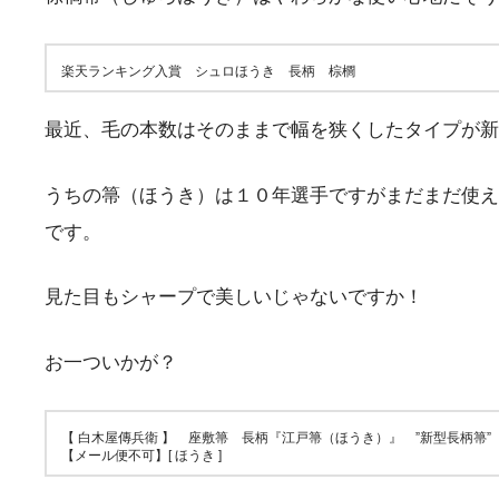
楽天ランキング入賞 シュロほうき 長柄 棕櫚
最近、毛の本数はそのままで幅を狭くしたタイプが新
うちの箒（ほうき）は１０年選手ですがまだまだ使え
です。
見た目もシャープで美しいじゃないですか！
お一ついかが？
【 白木屋傳兵衛 】 座敷箒 長柄『江戸箒（ほうき）』 ”新型長柄箒”
【メール便不可】[ ほうき ]