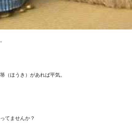
。
箒（ほうき）があれば平気。
ってませんか？