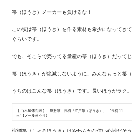
箒（ほうき）メーカーも負けるな！
この頃は箒（ほうき）を作る素材も希少になってきて
ぐらいです。
でも、そこらで売ってる量産の箒（ほうき）だってじ
箒（ほうき）が絶滅しないように、みんなもっと箒（
うちのはこんな箒（ほうき）です。長いほうがラク。
【 白木屋傳兵衛 】 座敷箒 長柄『江戸箒（ほうき）』 ”長柄 11
玉”【メール便不可】
棕櫚箒（しゅろほうき）はやわらかな使い心地だそう