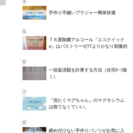
4
手作り手縫いブラジャー簡単快適
5
７８度除菌アルコール「エコクイック
α」はパストリーゼ77よりかなり刺激的
6
一括返済額を計算する方法（住宅ﾛｰﾝ除
く）
7
「洗たくマグちゃん」のマグネシウム
は捨てなくていい。
8
締め付けない手作りパンツがお気に入