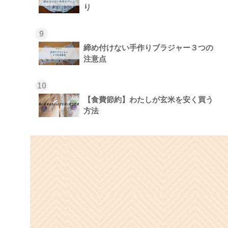
り
9
締め付けない手作りブラジャー３つの
注意点
10
【食費節約】わたしが玄米を安く買う
方法