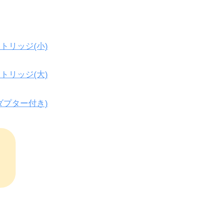
トリッジ(小)
トリッジ(大)
ダプター付き)