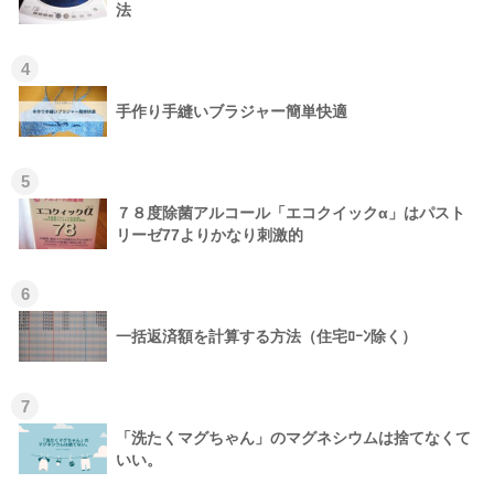
法
4
手作り手縫いブラジャー簡単快適
5
７８度除菌アルコール「エコクイックα」はパスト
リーゼ77よりかなり刺激的
6
一括返済額を計算する方法（住宅ﾛｰﾝ除く）
7
「洗たくマグちゃん」のマグネシウムは捨てなくて
いい。