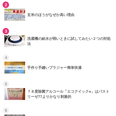
2
玄米のほうがなぜか高い理由
3
洗濯機の給水が弱いときに試してみたい２つの対処
法
4
手作り手縫いブラジャー簡単快適
5
７８度除菌アルコール「エコクイックα」はパスト
リーゼ77よりかなり刺激的
6