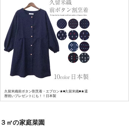
久留米織前ボタン割烹着・エプロン★■久留米織■★還
暦祝いプレゼントにも！！日本製
３㎡の家庭菜園