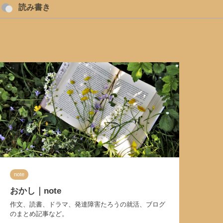
読み書き
note
おかし｜note
作文、読書、ドラマ、発達障害たろうの就活、ブログ
のまとめ記事など。