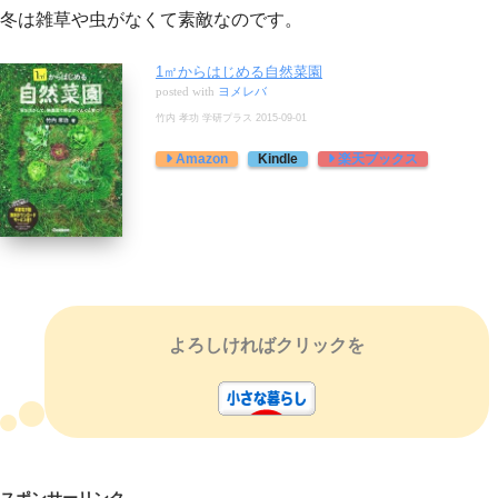
冬は雑草や虫がなくて素敵なのです。
1㎡からはじめる自然菜園
posted with
ヨメレバ
竹内 孝功 学研プラス 2015-09-01
Kindle
Amazon
楽天ブックス
よろしければクリックを
スポンサーリンク