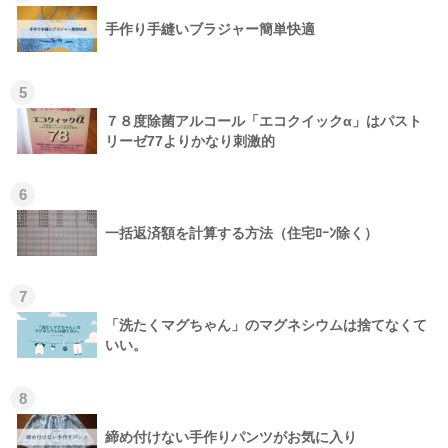
手作り手縫いブラジャー簡単快適
5
７８度除菌アルコール「エコクイックα」はパスト
リーゼ77よりかなり刺激的
6
一括返済額を計算する方法（住宅ﾛｰﾝ除く）
7
「洗たくマグちゃん」のマグネシウムは捨てなくて
いい。
8
締め付けない手作りパンツがお気に入り